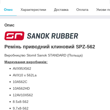
Опис
Характеристики
Доставка
Оплата
Умови п
Опис
Ремінь приводний клиновий SPZ-562
Виробництво Stomil Sanok STANDARD (Польща)
Маркування виробників:
AVX95X562
AVX10 x 562La
10A562C
10A562HD
12AV10X562
8.5х8-562
9,7х8-562