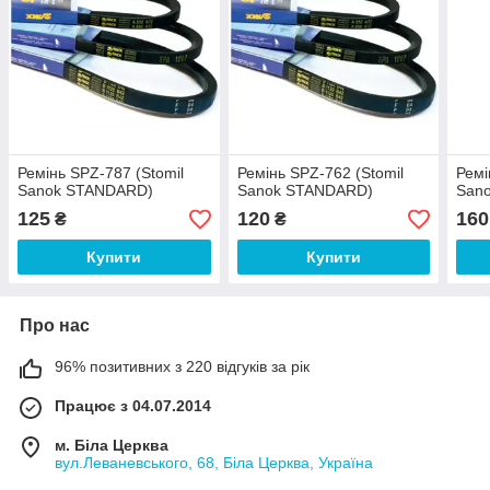
Ремінь SPZ-787 (Stomil
Ремінь SPZ-762 (Stomil
Ремі
Sanok STANDARD)
Sanok STANDARD)
San
125
120
160
₴
₴
Купити
Купити
Про нас
96% позитивних з 220 відгуків за рік
Працює з 04.07.2014
м. Біла Церква
вул.Леваневського, 68, Біла Церква, Україна