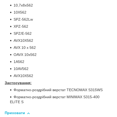
10,7х8х562
10X562
SPZ-562Lw
XPZ-562
SPZ/E-562
AVX10X562
AVX 10 x 562
OAVX 10х562
1A562
10AV562
AVX10X562
Застосування:
Форматно-роздрібний верстат TECNOMAX S315WS
Форматно-роздрібний верстат MINIMAX S315-400
ELITE S
Приховати