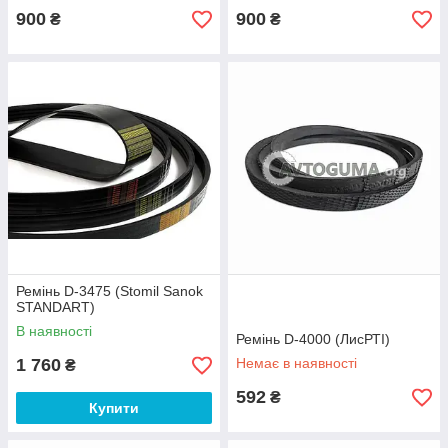
900
900
₴
₴
Ремінь D-3475 (Stomil Sanok
STANDART)
В наявності
Ремінь D-4000 (ЛисРТІ)
1 760
Немає в наявності
₴
592
₴
Купити