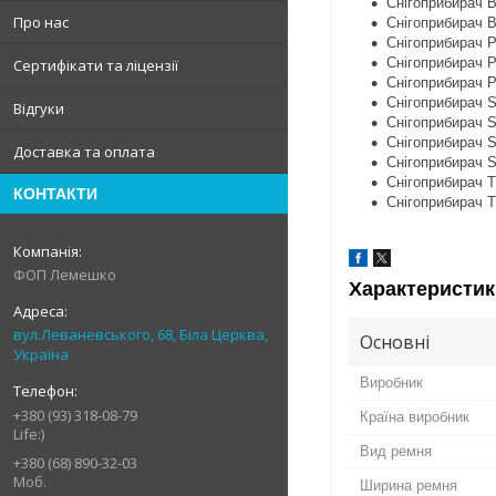
Снігоприбирач
Про нас
Снігоприбирач
Снігоприбирач
Снігоприбирач
Сертифікати та ліцензії
Снігоприбирач
Снігоприбирач
Відгуки
Снігоприбирач
Снігоприбирач
Доставка та оплата
Снігоприбирач
Снігоприбирач 
КОНТАКТИ
Снігоприбирач 
ФОП Лемешко
Характеристик
вул.Леваневського, 68, Біла Церква,
Основні
Україна
Виробник
+380 (93) 318-08-79
Країна виробник
Life:)
Вид ремня
+380 (68) 890-32-03
Моб.
Ширина ремня