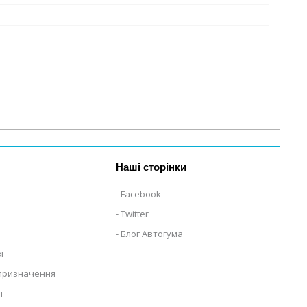
Наші сторінки
Facebook
Twitter
Блог Автогума
і
 призначення
і