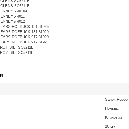
 BOLENS SC5211B
 BOLENS SC5211E
 PENNEYS 4010A
 PENNEYS 4011
 PENNEYS 4012
 SEARS ROEBUCK 131.81925
 SEARS ROEBUCK 131.81929
 SEARS ROEBUCK 917.81920
 SEARS ROEBUCK 917.81921
TROY BILT SC5211B
TROY BILT SC5211E
и
Sanok Rubbe
Польща
Клиновий
10 мм