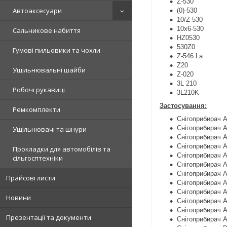
Z-530
Автоаксесуари
(0)-530
10/Z 530
10х6-530
Сальникове набиття
НZ0530
530Z0
Гумові пильовики та чохли
Z-546 La
Z20
Ущільнювальні шайби
Z-020
3L 210
Робочі рукавиці
3L210K
Застосування:
Ремкомплекти
Снігоприбирач
Снігоприбирач
Ущільнювачі та шнури
Снігоприбирач
Снігоприбирач 
Прокладки для автомобілів та
Снігоприбирач
сільгосптехніки
Снігоприбирач 
Снігоприбирач 
Прайсові листи
Снігоприбирач 
Снігоприбирач 
Новини
Снігоприбирач 
Снігоприбирач 
Презентації та документи
Снігоприбирач 