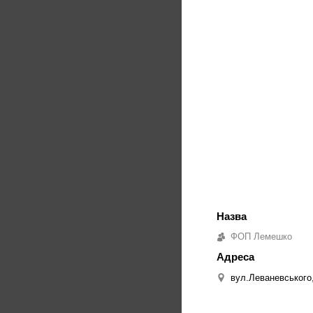
ФОП Лемешко
вул.Леваневського,