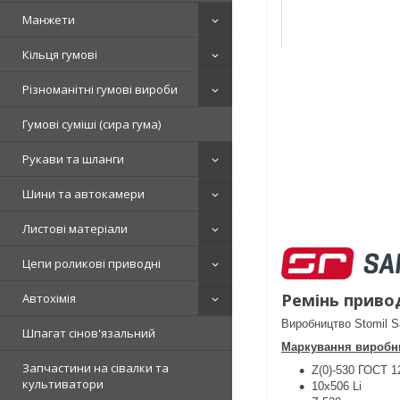
Манжети
Кільця гумові
Різноманітні гумові вироби
Гумові суміші (сира гума)
Рукави та шланги
Шини та автокамери
Листові матеріали
Цепи роликові приводні
Ремінь приво
Автохімія
Виробництво Stomil
Шпагат сінов'язальний
Маркування виробни
Запчастини на сівалки та
Z(0)-530 ГОСТ 1
культиватори
10x506 Li