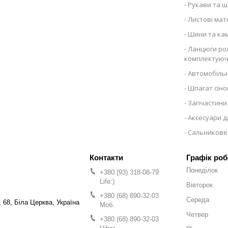
Рукави та ш
Листові мат
Шини та ка
Ланцюги рол
комплектуюч
Автомобільн
Шпагат сіно
Запчастини 
Аксесуари д
Сальникове
Графік роб
Понеділок
+380 (93) 318-08-79
Life:)
Вівторок
+380 (68) 890-32-03
Середа
 68, Біла Церква, Україна
Моб.
Четвер
+380 (68) 890-32-03