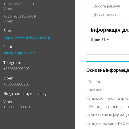
+380 (68) 890-32-03
Висота ременя
Viber
Длина ремня
+380 (93) 318-08-79
Viber
Інформація дл
https://www.avtoguma.org
Ціна:
81 ₴
rtibc@outlook.com
+380688903203
Основна інформаці
Головна
+380688903203
Новини
Відомості про підпри
Viber
Умови доставки та о
+380933180879
Контактна інформаці
Відгуки на сайті PROM