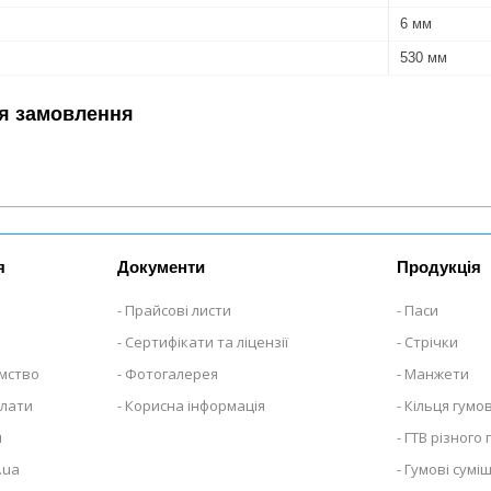
6 мм
530 мм
я замовлення
я
Документи
Продукція
Прайсові листи
Паси
Сертифікати та ліцензії
Стрічки
ємство
Фотогалерея
Манжети
плати
Корисна інформація
Кільця гумов
я
ГТВ різного
.ua
Гумові суміш