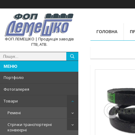
ГОЛОВНА
П
ФОП ЛЕМЕШКО | Продукція заводів
ГТВ, АТВ.
Портфоліо
Фотогалерея
Товари
Ремені
Стрічки транспортерні
конвеєрні