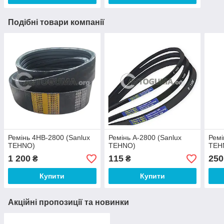
Подібні товари компанії
Ремінь 4HB-2800 (Sanlux
Ремінь A-2800 (Sanlux
Ремі
TEHNO)
TEHNO)
TEH
1 200
115
250
₴
₴
Купити
Купити
Акційні пропозиції та новинки