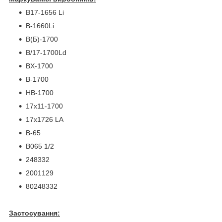
B17-1656 Li
В-1660Li
B(Б)-1700
В/17-1700Ld
BX-1700
В-1700
HB-1700
17x11-1700
17x1726 LA
B-65
B065 1/2
248332
2001129
80248332
Застосування: