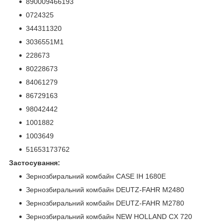
890009466193
0724325
344311320
3036551M1
228673
80228673
84061279
86729163
98042442
1001882
1003649
51653173762
Застосування:
Зернозбиральний комбайн CASE IH 1680E
Зернозбиральний комбайн DEUTZ-FAHR M2480
Зернозбиральний комбайн DEUTZ-FAHR M2780
Зернозбиральний комбайн NEW HOLLAND CX 720