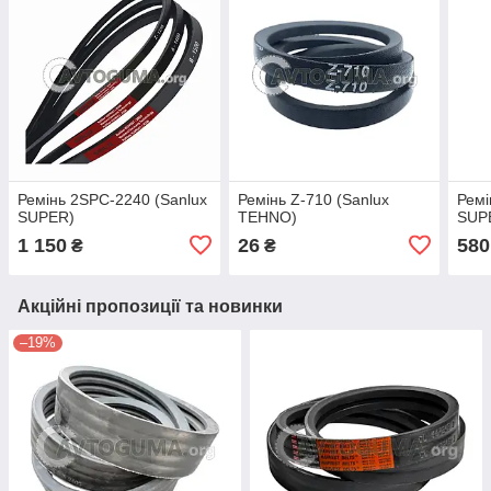
Ремінь 2SPC-2240 (Sanlux
Ремінь Z-710 (Sanlux
Ремі
SUPER)
TEHNO)
SUP
1 150
26
580
₴
₴
Акційні пропозиції та новинки
–19%