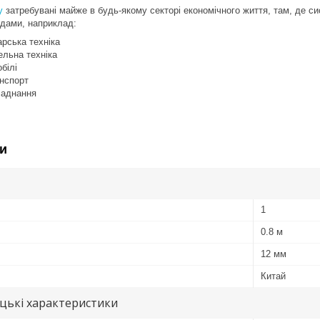
у
затребувані майже в будь-якому секторі економічного життя, там, де с
дами, наприклад:
рська техніка
ельна техніка
білі
анспорт
ладнання
и
1
0.8 м
12 мм
Китай
цькі характеристики