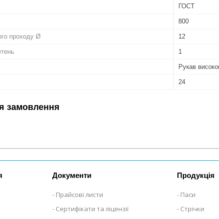
ГОСТ
800
ого проходу Ø
12
етень
1
Рукав високо
24
я замовлення
я
Документи
Продукція
Прайсові листи
Паси
Сертифікати та ліцензії
Стрічки