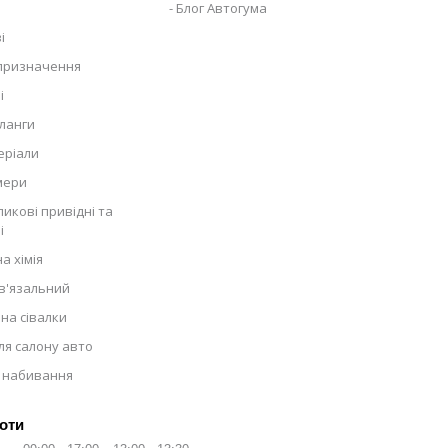
Блог Автогума
і
 призначення
і
ланги
еріали
мери
икові привідні та
і
а хімія
в'язальний
на сівалки
ля салону авто
 набивання
оти