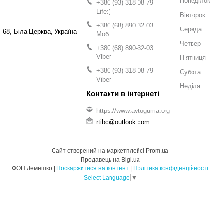
Понеділок
+380 (93) 318-08-79
Life:)
Вівторок
+380 (68) 890-32-03
Середа
 68, Біла Церква, Україна
Моб.
Четвер
+380 (68) 890-32-03
Viber
Пʼятниця
+380 (93) 318-08-79
Субота
Viber
Неділя
https://www.avtoguma.org
rtibc@outlook.com
Сайт створений на маркетплейсі
Prom.ua
Продавець на Bigl.ua
ФОП Лемешко |
Поскаржитися на контент
|
Політика конфіденційності
Select Language
▼