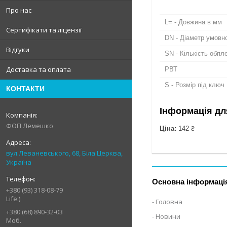
Про нас
L= - Довжина в мм
Сертифікати та ліцензії
DN - Діаметр умовн
Відгуки
SN - Кількість обпл
Доставка та оплата
РВТ
S - Розмір під ключ
КОНТАКТИ
Інформація дл
ФОП Лемешко
Ціна:
142 ₴
вул.Леваневського, 68, Біла Церква,
Україна
Основна інформаці
+380 (93) 318-08-79
Life:)
Головна
+380 (68) 890-32-03
Новини
Моб.