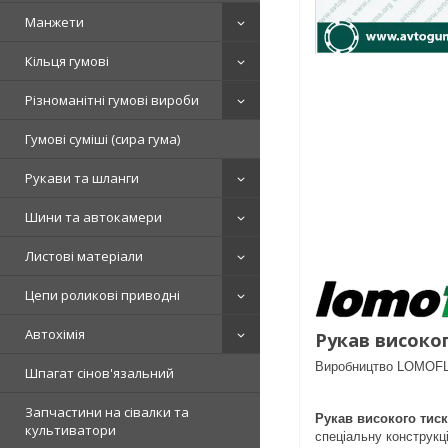
Манжети
Кільця гумові
Різноманітні гумові вироби
Гумові суміші (сира гума)
Рукави та шланги
Шини та автокамери
Листові матеріали
Цепи роликові приводні
Автохімія
Рукав високо
Виробництво LOMOFL
Шпагат сінов'язальний
Запчастини на сівалки та
Рукав високого тиску
культиватори
спеціальну конструкц