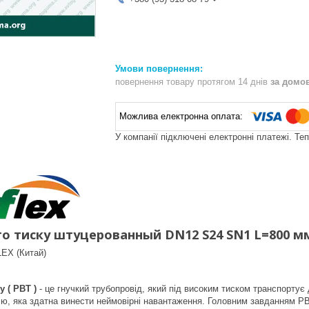
повернення товару протягом 14 днів
за домо
У компанії підключені електронні платежі. Те
го тиску штуцерованный DN12 S24 SN1 L=800 м
EX (Китай)
 ( РВТ )
- це гнучкий трубопровід, який під високим тиском транспортує д
ію, яка здатна винести неймовірні навантаження. Головним завданням РВ