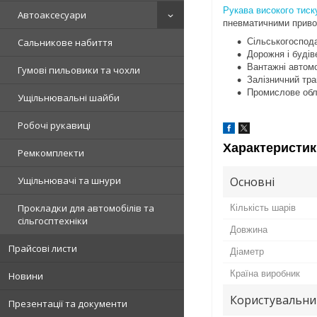
Рукава високого тиск
Автоаксесуари
пневматичними приво
Сальникове набиття
Сільськогоспода
Дорожня і будів
Вантажні автомо
Гумові пильовики та чохли
Залізничний тр
Промислове об
Ущільнювальні шайби
Робочі рукавиці
Характеристик
Ремкомплекти
Ущільнювачі та шнури
Основні
Прокладки для автомобілів та
Кількість шарів
сільгосптехніки
Довжина
Прайсові листи
Діаметр
Країна виробник
Новини
Користувальни
Презентації та документи