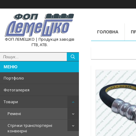
ГОЛОВНА
П
ФОП ЛЕМЕШКО | Продукція заводів
ГТВ, АТВ.
Портфоліо
Фотогалерея
Товари
Ремені
Стрічки транспортерні
конвеєрні