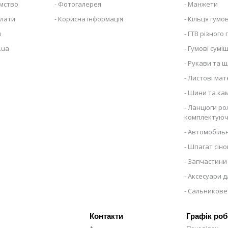
ємство
Фотогалерея
Манжети
плати
Корисна інформація
Кільця гумов
я
ГТВ різного
.ua
Гумові суміш
Рукави та ш
Листові мат
Шини та ка
Ланцюги рол
комплектуюч
Автомобільн
Шпагат сіно
Запчастини 
Аксесуари д
Сальникове
Графік роб