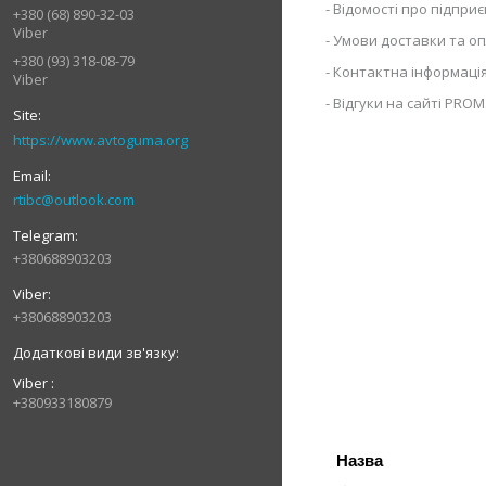
Відомості про підпри
+380 (68) 890-32-03
Viber
Умови доставки та о
+380 (93) 318-08-79
Контактна інформаці
Viber
Відгуки на сайті PROM
https://www.avtoguma.org
rtibc@outlook.com
+380688903203
+380688903203
Viber
+380933180879