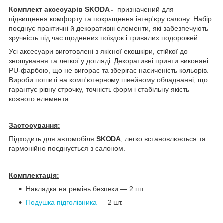
Комплект аксесуарів SKODA -
призначений для
підвищення комфорту та покращення інтер'єру салону. Набір
поєднує практичні й декоративні елементи, які забезпечують
зручність під час щоденних поїздок і тривалих​ подорожей.
Усі аксесуари виготовлені з якісної екошкіри, стійкої до
зношування та легкої у догляді. Декоративні принти виконані
PU-фарбою, що не вигорає та зберігає насиченість кольорів.
Вироби пошиті на комп'ютерному швейному обладнанні, що
гарантує рівну строчку, точність форм і стабільну якість
кожного елемента.
Застосування:
Підходить для автомобіля
SKODA
, легко встановлюється та
гармонійно поєднується з салоном.
Комплектація:
Накладка на ремінь безпеки — 2 шт.
Подушка підголівника
— 2 шт.