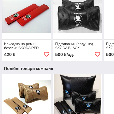
Накладка на ремінь
Підголовник (подушка)
Підг
безпеки SKODA RED
SKODA BLACK
SKO
420
500
500
₴
₴/од.
Подібні товари компанії