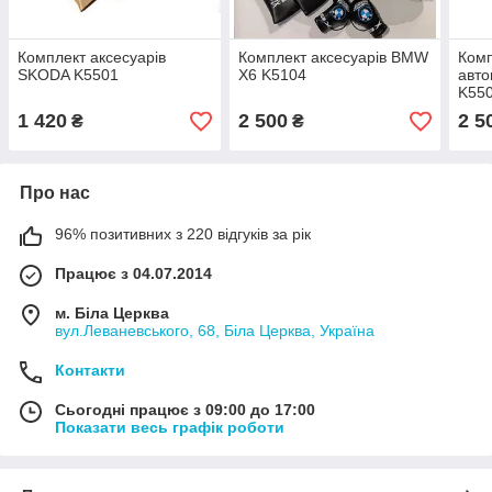
Комплект аксесуарів
Комплект аксесуарів BMW
Комп
SKODA K5501
X6 K5104
авт
K55
1 420
2 500
2 5
₴
₴
Про нас
96% позитивних з 220 відгуків за рік
Працює з 04.07.2014
м. Біла Церква
вул.Леваневського, 68, Біла Церква, Україна
Контакти
Сьогодні працює з 09:00 до 17:00
Показати весь графік роботи