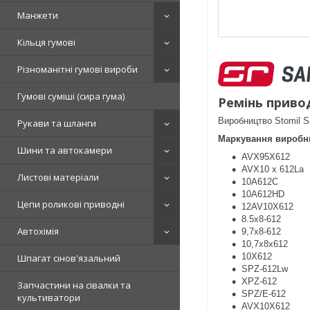
Манжети
Кільця гумові
Різноманітні гумові вироби
Гумові суміші (сира гума)
Ремінь приво
Виробництво Stomil 
Рукави та шланги
Маркування виробни
Шини та автокамери
AVX95X612
AVX10 x 612La
Листові матеріали
10A612C
10A612HD
Цепи роликові приводні
12AV10X612
8.5х8-612
Автохімія
9,7х8-612
10,7х8х612
10X612
Шпагат сінов'язальний
SPZ-612Lw
XPZ-612
Запчастини на сівалки та
SPZ/E-612
культиватори
AVX10X612