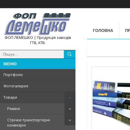
ГОЛОВНА
П
ФОП ЛЕМЕШКО | Продукція заводів
ГТВ, АТВ.
Портфоліо
Фотогалерея
Товари
Ремені
Стрічки транспортерні
конвеєрні