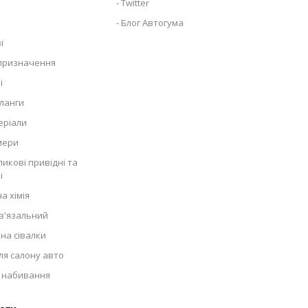
Twitter
Блог Автогума
і
 призначення
і
ланги
еріали
мери
икові привідні та
і
а хімія
в'язальний
на сівалки
ля салону авто
 набивання