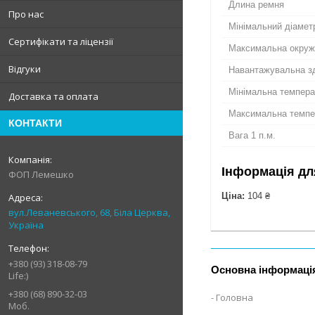
Длина ремня
Про нас
Мінімальний діамет
Сертифікати та ліцензії
Максимальна окруж
Відгуки
Навантажувальна зд
Мінімальна темпер
Доставка та оплата
Максимальна темпе
КОНТАКТИ
Вага 1 п.м.
Інформація дл
ФОП Лемешко
Ціна:
104 ₴
вул.Леваневського, 68, Біла Церква,
Україна
+380 (93) 318-08-79
Основна інформаці
Life:)
+380 (68) 890-32-03
Головна
Моб.