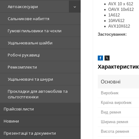
AVX 10 x 612
Автоаксесуари
OAVX 10х612
1A612
Сальникове набиття
10AV612
AVX10X612
Гумові пильовики та чохли
Застосування:
Ущільнювальні шайби
Робочі рукавиці
Характеристик
Ремкомплекти
Ущільнювачі та шнури
Основні
Прокладки для автомобілів та
Виробник
сільгосптехніки
Країна виробник
Прайсові листи
Вид ремня
Новини
Ширина ремня
Висота ременя
Презентації та документи