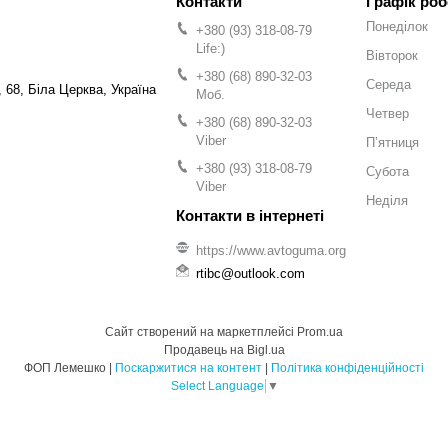
Графік роб
Понеділок
+380 (93) 318-08-79
Life:)
Вівторок
+380 (68) 890-32-03
Середа
 68, Біла Церква, Україна
Моб.
Четвер
+380 (68) 890-32-03
Viber
Пʼятниця
+380 (93) 318-08-79
Субота
Viber
Неділя
https://www.avtoguma.org
rtibc@outlook.com
Сайт створений на маркетплейсі
Prom.ua
Продавець на Bigl.ua
ФОП Лемешко |
Поскаржитися на контент
|
Політика конфіденційності
Select Language
▼