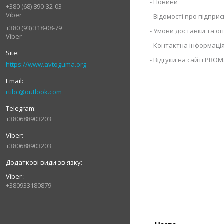
Новини
+380 (68) 890-32-03
Viber
Відомості про підпри
+380 (93) 318-08-79
Умови доставки та о
Viber
Контактна інформаці
Відгуки на сайті PROM
https://www.avtoguma.org
rtibc@outlook.com
+380688903203
+380688903203
Viber
+380933180879