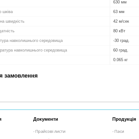
630 мм
р шківа
63 мм
на швидкість
42 м/сек
атність
80 кВт
атура навколишнього середовища
-30 град.
ратура навколишнього середовища
60 град.
0.065 кг
я замовлення
я
Документи
Продукція
Прайсові листи
Паси