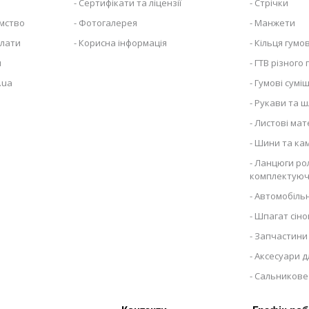
Сертифікати та ліцензії
Стрічки
ємство
Фотогалерея
Манжети
плати
Корисна інформація
Кільця гумов
я
ГТВ різного
.ua
Гумові суміш
Рукави та ш
Листові мат
Шини та ка
Ланцюги рол
комплектуюч
Автомобільн
Шпагат сіно
Запчастини 
Аксесуари д
Сальникове