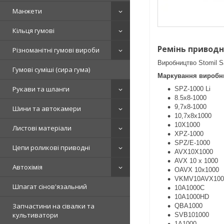
Манжети
Кільця гумові
Ремінь приводн
Різноманітні гумові вироби
Виробництво Stomil 
Гумові суміші (сира гума)
Маркування виробни
Рукави та шланги
SPZ-1000 Li
8.5х8-1000
9,7х8-1000
Шини та автокамери
10,7х8х1000
10X1000
Листові матеріали
XPZ-1000
SPZ/E-1000
Цепи роликові приводні
AVX10X1000
AVX 10 x 1000
Автохімія
OAVX 10х1000
VKMV10AVX100
Шпагат сінов'язальний
10A1000C
10A1000HD
Запчастини на сівалки та
QBA1000
культиватори
SVB101000
1A1000