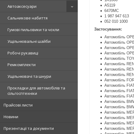
A5119
Автоаксесуари
6470MC
1 987 947 613
Сальникове набиття
052 010 1000
Застосування:
Гумові пильовики та чохли
Автомобіль OP
Ущільнювальні шайби
Автомобіль O
Автомобіль OP
Робочі рукавиці
Автомобіль O
Автомобіль TO
Автомобіль RE
Ремкомплекти
Автомобіль R
Автомобіль RE
Ущільнювачі та шнури
Автомобіль FO
Автомобіль FI
Прокладки для автомобілів та
Автомобіль FIA
сільгосптехніки
Автомобіль FIA
Автомобіль BM
Прайсові листи
Автомобіль BM
Автомобіль M
Новини
Автомобіль M
Автомобіль M
Презентації та документи
Автомобіль ME
Автомобіль ME