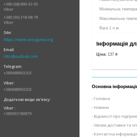
+380 (68) 890-32-03
Viber
Мінімальна темпер
+380 (93) 318-08-79
Максимальна темпе
Viber
Вага 1 п.м.
https://www.avtoguma.org
Інформація дл
Ціна:
137 ₴
rtibc@outlook.com
+380688903203
Основна інформаці
+380688903203
Головна
Новини
Viber
+380933180879
Відомості про підпри
Умови доставки та о
Контактна інформаці