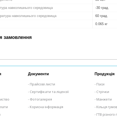
атура навколишнього середовища
-30 град.
ратура навколишнього середовища
60 град.
0.065 кг
я замовлення
я
Документи
Продукція
Прайсові листи
Паси
Сертифікати та ліцензії
Стрічки
ємство
Фотогалерея
Манжети
плати
Корисна інформація
Кільця гумов
я
ГТВ різного