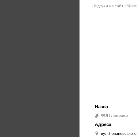
Відгуки на сайті PROM
ФОП Лемешко
вул.Леваневського,