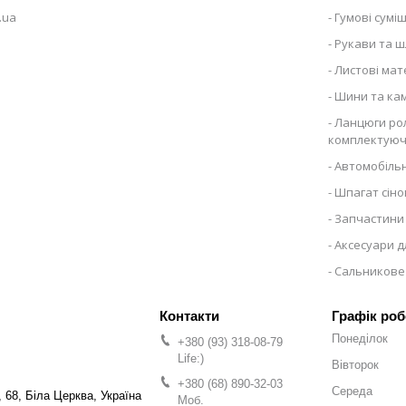
.ua
Гумові суміш
Рукави та ш
Листові мат
Шини та ка
Ланцюги рол
комплектуюч
Автомобільн
Шпагат сіно
Запчастини 
Аксесуари д
Сальникове
Графік роб
Понеділок
+380 (93) 318-08-79
Life:)
Вівторок
+380 (68) 890-32-03
Середа
 68, Біла Церква, Україна
Моб.