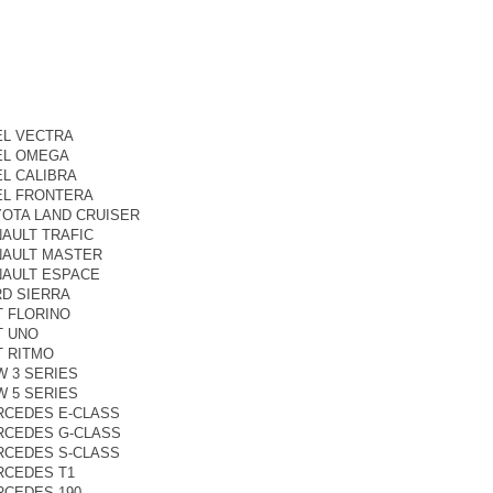
EL VECTRA
PEL OMEGA
EL CALIBRA
PEL FRONTERA
YOTA LAND CRUISER
NAULT TRAFIC
ENAULT MASTER
NAULT ESPACE
RD SIERRA
AT FLORINO
T UNO
T RITMO
W 3 SERIES
W 5 SERIES
ERCEDES E-CLASS
ERCEDES G-CLASS
ERCEDES S-CLASS
RCEDES T1
RCEDES 190