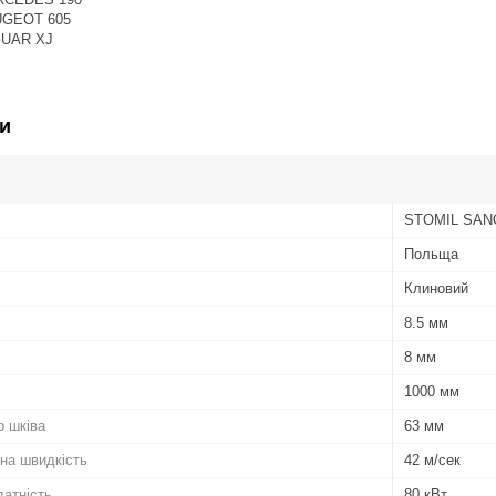
UGEOT 605
GUAR XJ
и
STOMIL SAN
Польща
Клиновий
8.5 мм
8 мм
1000 мм
р шківа
63 мм
на швидкість
42 м/сек
атність
80 кВт