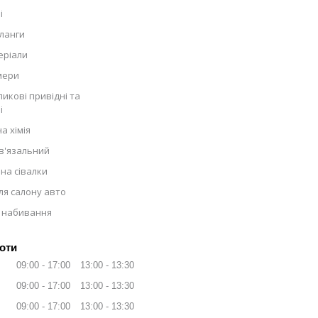
і
ланги
еріали
мери
икові привідні та
і
а хімія
в'язальний
на сівалки
ля салону авто
 набивання
оти
09:00
17:00
13:00
13:30
09:00
17:00
13:00
13:30
09:00
17:00
13:00
13:30