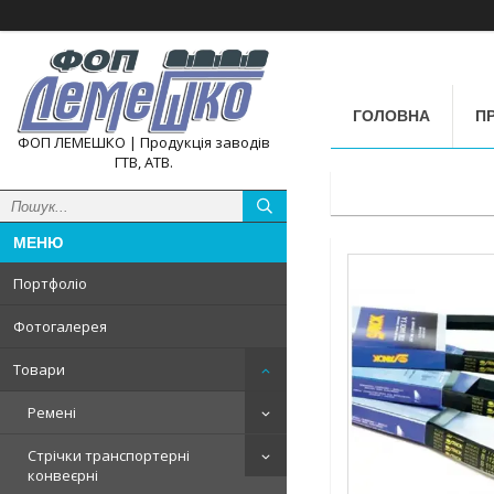
ГОЛОВНА
П
ФОП ЛЕМЕШКО | Продукція заводів
ГТВ, АТВ.
Портфоліо
Фотогалерея
Товари
Ремені
Стрічки транспортерні
конвеєрні