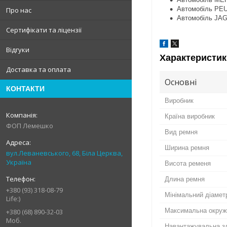
Автомобіль PE
Про нас
Автомобіль JA
Сертифікати та ліцензії
Відгуки
Характеристик
Доставка та оплата
Основні
КОНТАКТИ
Виробник
Країна виробник
ФОП Лемешко
Вид ремня
Ширина ремня
вул.Леваневського, 68, Біла Церква,
Україна
Висота ременя
Длина ремня
+380 (93) 318-08-79
Мінімальний діамет
Life:)
Максимальна окруж
+380 (68) 890-32-03
Моб.
Навантажувальна зд