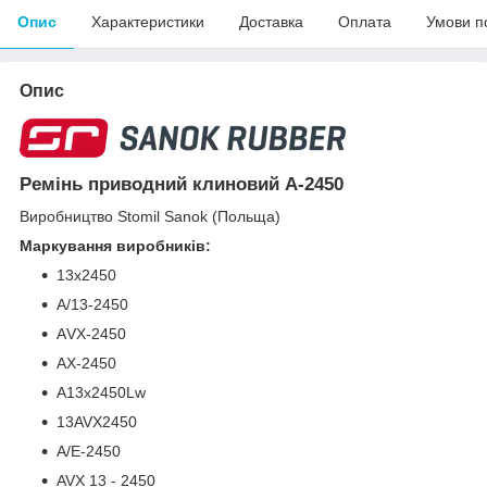
Опис
Характеристики
Доставка
Оплата
Умови п
Опис
Ремінь приводний клиновий А-2450
Виробництво Stomil Sanok (Польща)
Маркування виробників:
13х2450
A/13-2450
АVX-2450
AX-2450
A13x2450Lw
13AVX2450
A/E-2450
AVX 13 - 2450