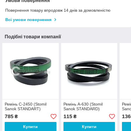
Умови повернення
Повернення товару впродовж 14 днів за домовленістю
Всі умови повернення
Подібні товари компанії
Ремінь С-2450 (Stomil
Ремінь A-630 (Stomil
Ремі
Sanok STANDART)
Sanok STANDARD)
San
785
115
136
₴
₴
Купити
Купити