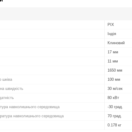
PIX
Індія
Клиновий
17 мм
11 мм
1650 мм
р шківа
100 мм
на швидкість
30 м/сек
атність
80 кВт
атура навколишнього середовища
-30 град.
ратура навколишнього середовища
70 град.
0.178 кг