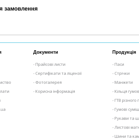
я замовлення
я
Документи
Продукція
Прайсові листи
Паси
Сертифікати та ліцензії
Стрічки
ємство
Фотогалерея
Манжети
плати
Корисна інформація
Кільця гумов
я
ГТВ різного
.ua
Гумові суміш
Рукави та ш
Листові мат
Шини та ка