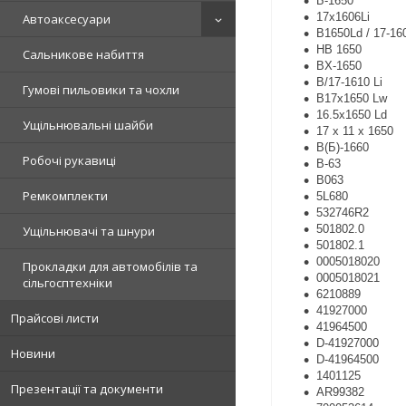
Б-1650
17x1606Li
Автоаксесуари
B1650Ld / 17-16
HB 1650
Сальникове набиття
BX-1650
B/17-1610 Li
Гумові пильовики та чохли
B17x1650 Lw
16.5х1650 Ld
Ущільнювальні шайби
17 x 11 x 1650
B(Б)-1660
Робочі рукавиці
B-63
B063
Ремкомплекти
5L680
532746R2
501802.0
Ущільнювачі та шнури
501802.1
0005018020
Прокладки для автомобілів та
0005018021
сільгосптехніки
6210889
41927000
Прайсові листи
41964500
D-41927000
Новини
D-41964500
1401125
Презентації та документи
AR99382