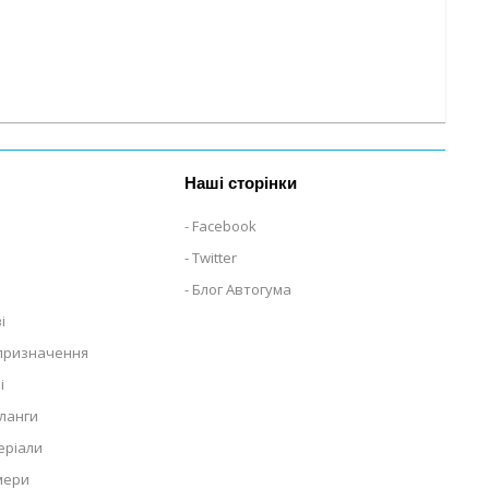
Наші сторінки
Facebook
Twitter
Блог Автогума
і
 призначення
і
ланги
еріали
мери