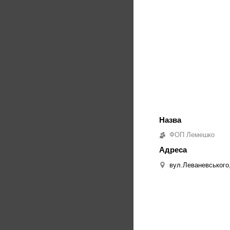
ФОП Лемешко
вул.Леваневського,