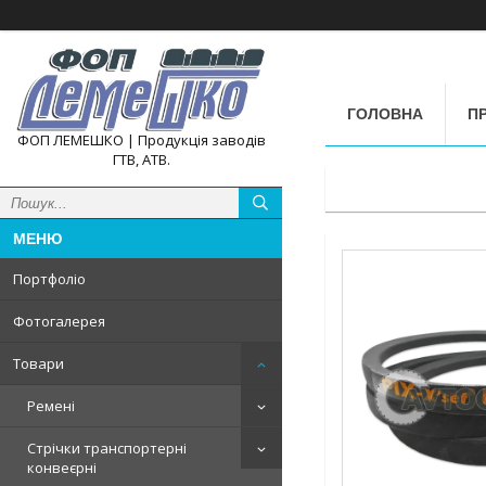
ГОЛОВНА
П
ФОП ЛЕМЕШКО | Продукція заводів
ГТВ, АТВ.
Портфоліо
Фотогалерея
Товари
Ремені
Стрічки транспортерні
конвеєрні