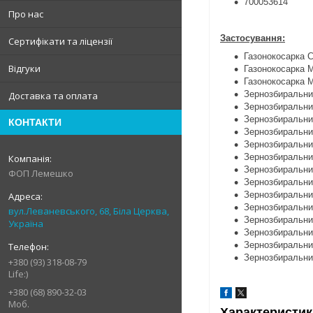
700053614
Про нас
Застосування:
Сертифікати та ліцензії
Газонокосарка
Відгуки
Газонокосарка 
Газонокосарка 
Зернозбиральн
Доставка та оплата
Зернозбиральн
Зернозбиральн
КОНТАКТИ
Зернозбиральн
Зернозбиральни
Зернозбиральн
Зернозбиральни
ФОП Лемешко
Зернозбиральн
Зернозбиральни
Зернозбиральн
вул.Леваневського, 68, Біла Церква,
Зернозбиральни
Україна
Зернозбиральн
Зернозбиральн
Зернозбиральн
+380 (93) 318-08-79
Life:)
+380 (68) 890-32-03
Моб.
Характеристик