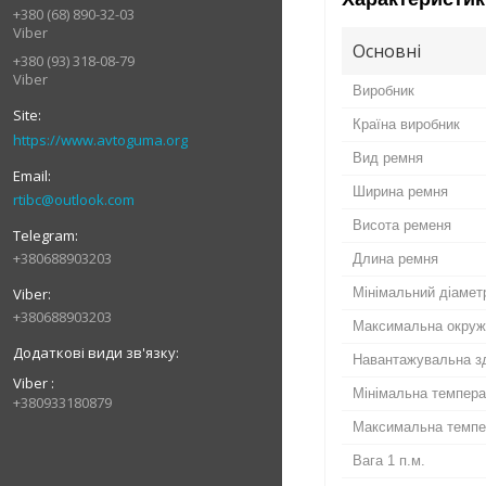
+380 (68) 890-32-03
Viber
Основні
+380 (93) 318-08-79
Viber
Виробник
Країна виробник
https://www.avtoguma.org
Вид ремня
Ширина ремня
rtibc@outlook.com
Висота ременя
+380688903203
Длина ремня
Мінімальний діамет
+380688903203
Максимальна окруж
Навантажувальна зд
Viber
Мінімальна темпер
+380933180879
Максимальна темпе
Вага 1 п.м.