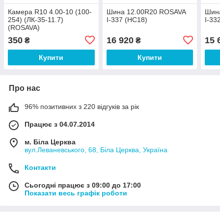
Камера R10 4.00-10 (100-
Шина 12.00R20 ROSAVA
Шин
254) (ЛК-35-11.7)
І-337 (НС18)
І-33
(ROSAVA)
350
16 920
15 
₴
₴
Купити
Купити
Про нас
96% позитивних з 220 відгуків за рік
Працює з 04.07.2014
м. Біла Церква
вул.Леваневського, 68, Біла Церква, Україна
Контакти
Сьогодні працює з 09:00 до 17:00
Показати весь графік роботи