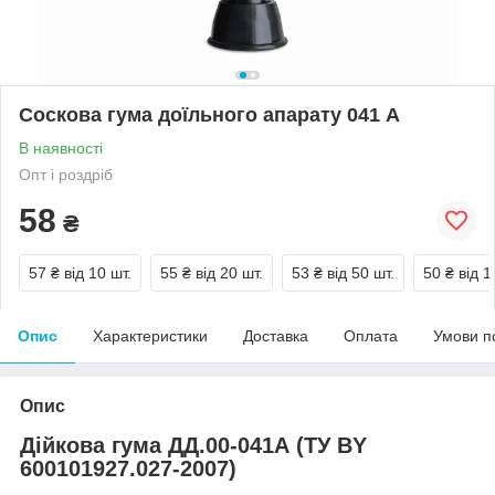
Соскова гума доїльного апарату 041 А
В наявності
Опт і роздріб
58
₴
57 ₴
від 10 шт.
55 ₴
від 20 шт.
53 ₴
від 50 шт.
50 ₴
від 1
Опис
Характеристики
Доставка
Оплата
Умови п
Опис
Дійкова гума ДД.00-041А (ТУ BY
600101927.027-2007)