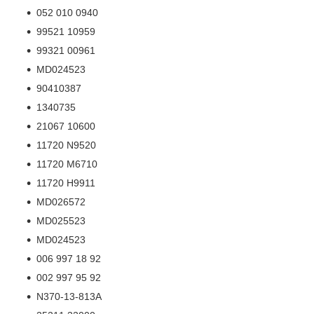
052 010 0940
99521 10959
99321 00961
MD024523
90410387
1340735
21067 10600
11720 N9520
11720 M6710
11720 H9911
MD026572
MD025523
MD024523
006 997 18 92
002 997 95 92
N370-13-813A