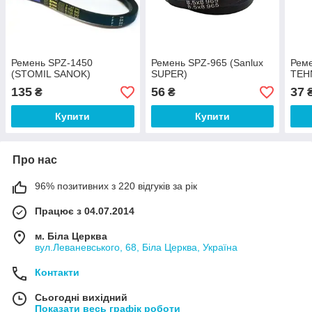
Ремень SPZ-1450
Ремень SPZ-965 (Sanlux
Реме
(STOMIL SANOK)
SUPER)
TEH
135
56
37
₴
₴
Купити
Купити
Про нас
96% позитивних з 220 відгуків за рік
Працює з 04.07.2014
м. Біла Церква
вул.Леваневського, 68, Біла Церква, Україна
Контакти
Сьогодні вихідний
Показати весь графік роботи