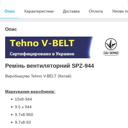
Опис
Характеристики
Доставка
Оплата
Умови п
Опис
Ремінь вентиляторний SPZ-944
Виробництво Tehno V-BELT (Китай)
Маркування виробників:
10х8-944
9,5 x 944
9,7х8-950
9,7х8-93