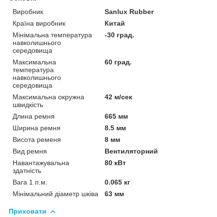
Виробник
Sanlux Rubber
Країна виробник
Китай
Мінімальна температура
-30 град.
навколишнього
середовища
Максимальна
60 град.
температура
навколишнього
середовища
Максимальна окружна
42 м/сек
швидкість
Длина ремня
665 мм
Ширина ремня
8.5 мм
Висота ременя
8 мм
Вид ремня
Вентиляторний
Навантажувальна
80 кВт
здатність
Вага 1 п.м.
0.065 кг
Мінімальний діаметр шківа
63 мм
Приховати