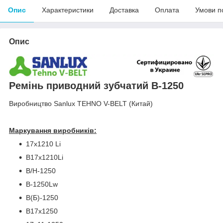
Опис
Характеристики
Доставка
Оплата
Умови п
Опис
Ремінь приводний зубчатий В-1250
Виробництво Sanlux TEHNO V-BELT (Китай)
Маркування виробників:
17x1210 Li
B17x1210Li
B/H-1250
B-1250Lw
В(Б)-1250
B17x1250