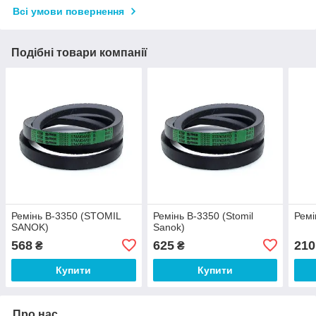
Всі умови повернення
Подібні товари компанії
Ремінь В-3350 (STOMIL
Ремінь В-3350 (Stomil
Ремі
SANOK)
Sanok)
568
625
210
₴
₴
Купити
Купити
Про нас