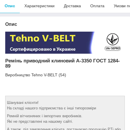
Опис
Характеристики
Доставка
Оплата
Умови п
Опис
Ремінь приводний клиновий A-3350 ГОСТ 1284-
89
Виробництво Tehno V-BELT (54)
Шанувані клієнти!
На складі нашого підприємства є інші типорозміри
Ремній вітчизняних і імпортних виробників.
Які не представлені на нашому сайті.
А також, під замовлення клієнта, постачаємо продукцію PTi або