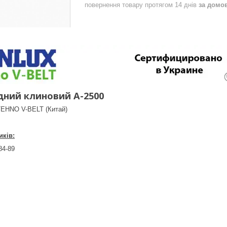
повернення товару протягом 14 днів
за домо
дний клиновий A-2500
TEHNO V-BELT (Китай)
ків:
84-89