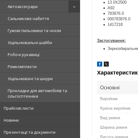
13.0X2500
Автоаксесуари
A92
783876.0
Сальникове набиття
000783876.0
1417218
Гумові пильовики та чохли
Застосування:
Ущільнювальні шайби
Зернозбиральн
Робочі рукавиці
Ремкомплекти
Характеристик
Ущільнювачі та шнури
Основні
Прокладки для автомобілів та
сільгосптехніки
Виробник
Прайсові листи
Країна виробник
Вид ремня
Новини
Ширина ремня
Презентації та документи
Висота ременя