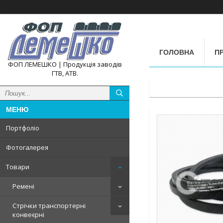
ГОЛОВНА
П
ФОП ЛЕМЕШКО | Продукція заводів
ГТВ, АТВ.
Портфоліо
Фотогалерея
Товари
Ремені
Стрічки транспортерні
конвеєрні