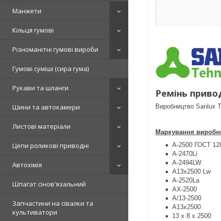
Манжети
Кільця гумові
Різноманітні гумові вироби
Гумові суміші (сира гума)
Рукави та шланги
Ремінь приво
Виробництво Sanlux 
Шини та автокамери
Листові матеріали
Маркування виробни
A-2500 ГОСТ 12
Цепи роликові приводні
A-2470Li
A-2494LW
Автохімія
A13x2500 Lw
A-2520La
Шпагат сінов'язальний
AX-2500
A/13-2500
Запчастини на сівалки та
A13х2500
культиватори
13 x 8 x 2500