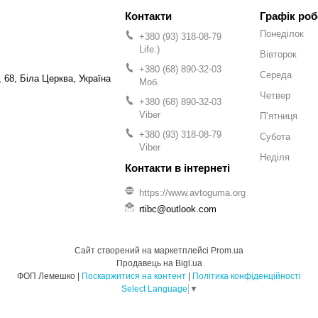
Графік роб
Понеділок
+380 (93) 318-08-79
Life:)
Вівторок
+380 (68) 890-32-03
Середа
 68, Біла Церква, Україна
Моб.
Четвер
+380 (68) 890-32-03
Viber
Пʼятниця
+380 (93) 318-08-79
Субота
Viber
Неділя
https://www.avtoguma.org
rtibc@outlook.com
Сайт створений на маркетплейсі
Prom.ua
Продавець на Bigl.ua
ФОП Лемешко |
Поскаржитися на контент
|
Політика конфіденційності
Select Language
▼