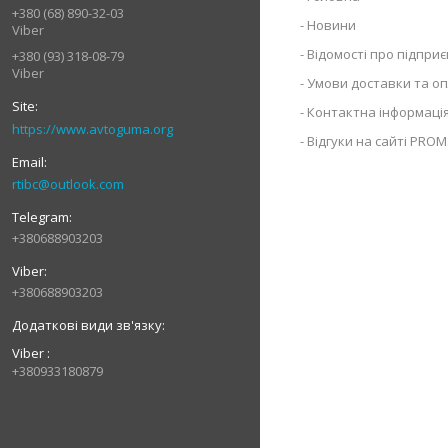
+380 (68) 890-32-03
Новини
Viber
Відомості про підпри
+380 (93) 318-08-79
Viber
Умови доставки та о
Контактна інформаці
https://www.avtoguma.org
Відгуки на сайті PROM
rtibc@outlook.com
+380688903203
+380688903203
Viber
+380933180879