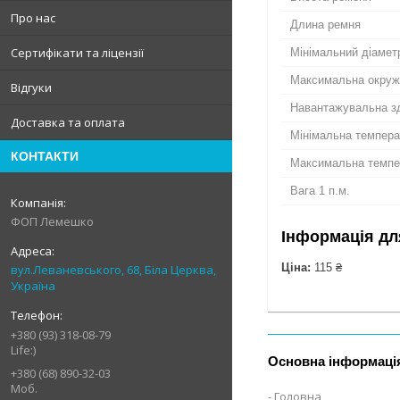
Про нас
Длина ремня
Сертифікати та ліцензії
Мінімальний діамет
Максимальна окруж
Відгуки
Навантажувальна зд
Доставка та оплата
Мінімальна темпер
КОНТАКТИ
Максимальна темпе
Вага 1 п.м.
ФОП Лемешко
Інформація дл
Ціна:
115 ₴
вул.Леваневського, 68, Біла Церква,
Україна
+380 (93) 318-08-79
Life:)
Основна інформаці
+380 (68) 890-32-03
Моб.
Головна