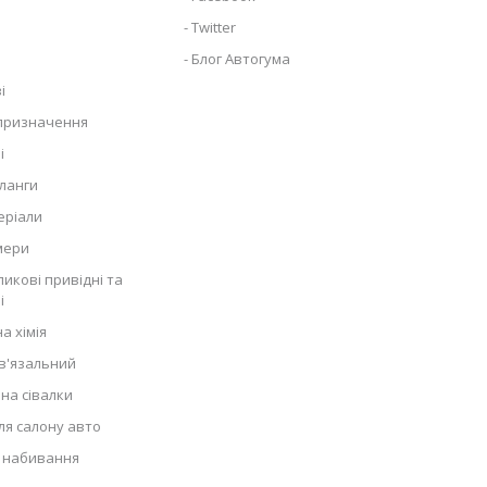
Twitter
Блог Автогума
і
 призначення
і
ланги
еріали
мери
икові привідні та
і
а хімія
в'язальний
на сівалки
ля салону авто
 набивання