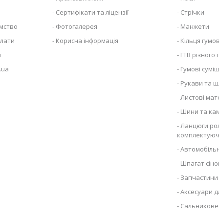
Сертифікати та ліцензії
Стрічки
ємство
Фотогалерея
Манжети
плати
Корисна інформація
Кільця гумов
я
ГТВ різного
.ua
Гумові суміш
Рукави та ш
Листові мат
Шини та ка
Ланцюги рол
комплектуюч
Автомобільн
Шпагат сіно
Запчастини 
Аксесуари д
Сальникове