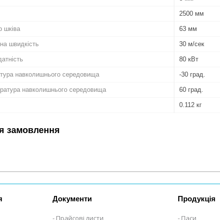
2500 мм
р шківа
63 мм
на швидкість
30 м/сек
атність
80 кВт
атура навколишнього середовища
-30 град.
ратура навколишнього середовища
60 град.
0.112 кг
я замовлення
я
Документи
Продукція
Прайсові листи
Паси