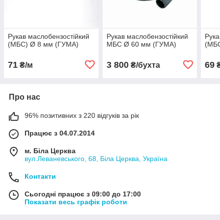
Рукав маслобензостійкий
Рукав маслобензостійкий
Рука
(МБС) Ø 8 мм (ГУМА)
МБС Ø 60 мм (ГУМА)
(МБС
71
3 800
69
₴/м
₴/бухта
₴
Про нас
96% позитивних з 220 відгуків за рік
Працює з 04.07.2014
м. Біла Церква
вул.Леваневського, 68, Біла Церква, Україна
Контакти
Сьогодні працює з 09:00 до 17:00
Показати весь графік роботи