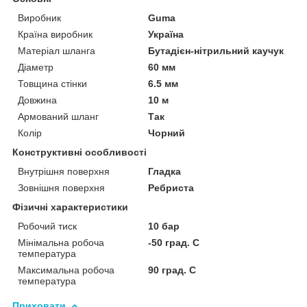
Виробник
Guma
Країна виробник
Україна
Матеріал шланга
Бутадієн-нітрильний каучук
Діаметр
60 мм
Товщина стінки
6.5 мм
Довжина
10 м
Армований шланг
Так
Колір
Чорний
Конструктивні особливості
Внутрішня поверхня
Гладка
Зовнішня поверхня
Ребриста
Фізичні характеристики
Робочий тиск
10 бар
Мінімальна робоча
-50 град. C
температура
Максимальна робоча
90 град. C
температура
Приховати