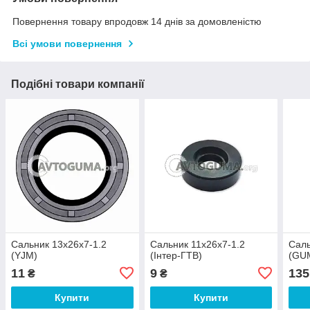
Повернення товару впродовж 14 днів за домовленістю
Всі умови повернення
Подібні товари компанії
Сальник 13x26x7-1.2
Сальник 11х26х7-1.2
Саль
(YJM)
(Інтер-ГТВ)
(GU
11
9
135
₴
₴
Купити
Купити