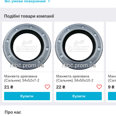
Всі умови повернення
Подібні товари компанії
Манжета армована
Манжета армована
Ман
(Сальник) 34х52х7-2
(Сальник) 34х50х10-2
(Сал
21
22
9
₴
₴
₴
Купити
Купити
Про нас