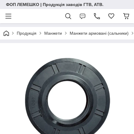
ФОП ЛЕМЕШКО | Продукція заводів ГТВ, АТВ.
Продукція
Манжети
Манжети армовані (сальники)