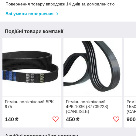
Повернення товару впродовж 14 днів за домовленістю
Всі умови повернення
Подібні товари компанії
Ремінь полікліновий 5PK
Ремінь полікліновий
Ремі
975
4РК-1036 (87709228)
1550
(CARLISLE)
(CA
140
450
900
₴
₴