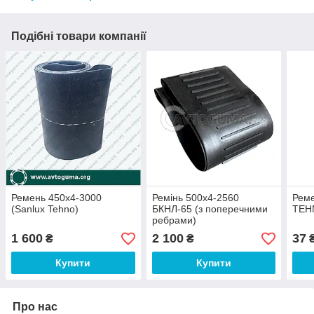
Подібні товари компанії
Ремень 450х4-3000
Ремінь 500х4-2560
Реме
(Sanlux Tehno)
БКНЛ-65 (з поперечними
TEH
ребрами)
1 600
2 100
37
₴
₴
Купити
Купити
Про нас