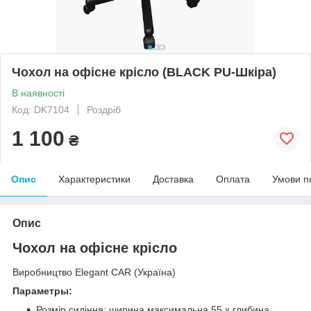
Чохол на офісне крісло (BLACK PU-Шкіра)
В наявності
Код: DK7104
Роздріб
1 100
₴
Опис
Характеристики
Доставка
Оплата
Умови п
Опис
Чохол на офісне крісло
Виробництво Elegant CAR (Україна)
Параметры:
Розмір сидіння: ширина максимальна 55 х глибина