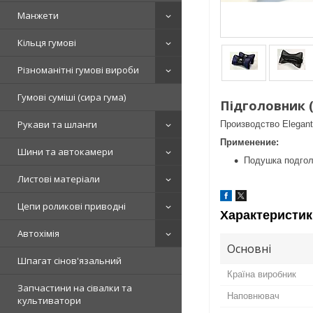
Манжети
Кільця гумові
Різноманітні гумові вироби
Гумові суміші (сира гума)
Підголовник 
Рукави та шланги
Производство Elegant
Применение:
Шини та автокамери
Подушка подго
Листові матеріали
Цепи роликові приводні
Характеристик
Автохімія
Основні
Шпагат сінов'язальний
Країна виробник
Запчастини на сівалки та
Наповнювач
культиватори