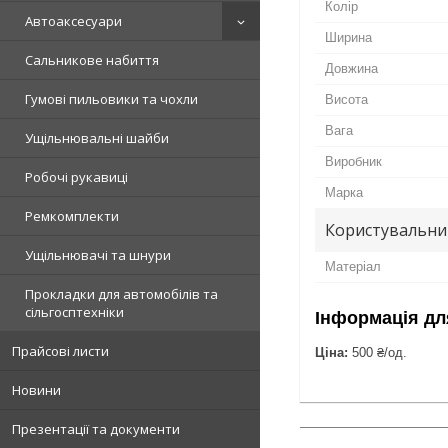
Колір
Автоаксесуари
Ширина
Сальникове набиття
Довжина
Гумові пильовики та чохли
Висота
Вага
Ущільнювальні шайби
Виробник
Робочі рукавиці
Марка
Ремкомплекти
Користувальни
Ущільнювачі та шнури
Матеріал
Прокладки для автомобілів та
сільгосптехніки
Інформація дл
Прайсові листи
Ціна:
500 ₴/од.
Новини
Презентації та документи