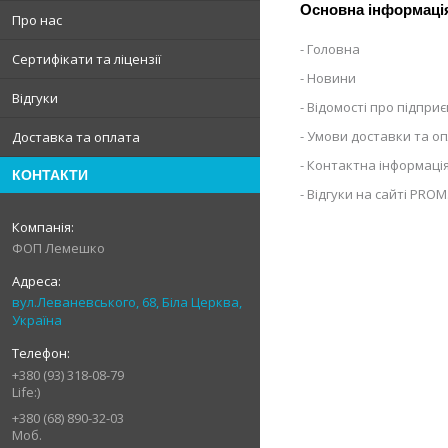
Основна інформаці
Про нас
Головна
Сертифікати та ліцензії
Новини
Відгуки
Відомості про підпри
Умови доставки та о
Доставка та оплата
Контактна інформаці
КОНТАКТИ
Відгуки на сайті PROM
ФОП Лемешко
вул.Леваневського, 68, Біла Церква,
Україна
+380 (93) 318-08-79
Life:)
+380 (68) 890-32-03
Моб.