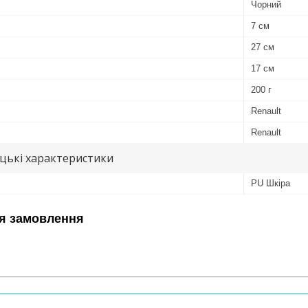
Чорний
7 см
27 см
17 см
200 г
Renault
Renault
цькі характеристики
PU Шкіра
я замовлення