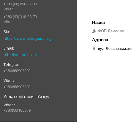
+380 (68) 890-32-03
Viber
+380 (93) 318-08-79
Viber
ФОП Лемешко
https://www.avtoguma.org
вул.Леваневського,
rtibc@outlook.com
+380688903203
+380688903203
Viber
+380933180879