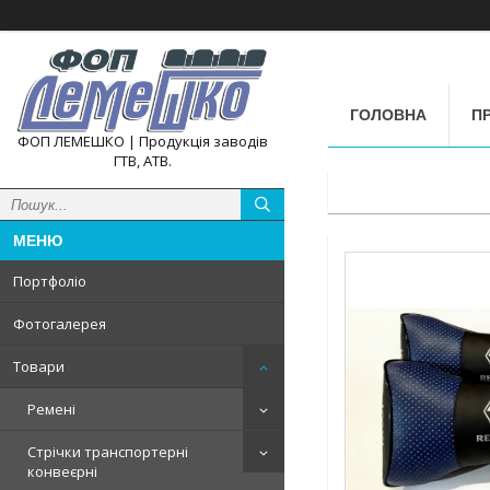
ГОЛОВНА
П
ФОП ЛЕМЕШКО | Продукція заводів
ГТВ, АТВ.
Портфоліо
Фотогалерея
Товари
Ремені
Стрічки транспортерні
конвеєрні