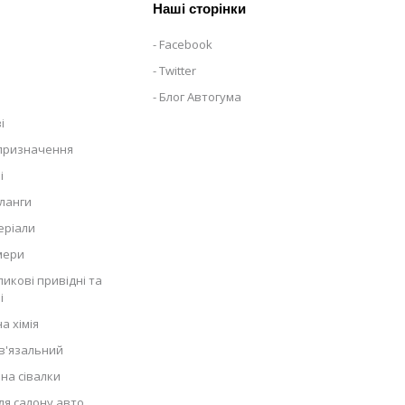
Наші сторінки
Facebook
Twitter
Блог Автогума
і
 призначення
і
ланги
еріали
мери
икові привідні та
і
а хімія
в'язальний
на сівалки
ля салону авто