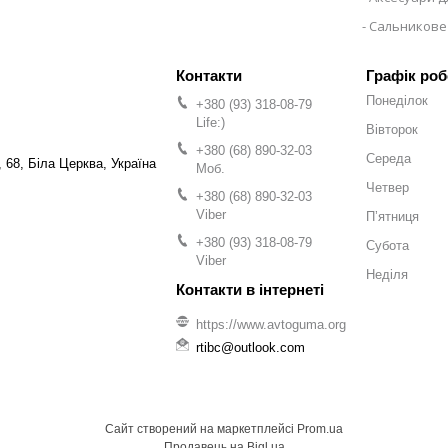
Сальникове
Графік роб
Понеділок
+380 (93) 318-08-79
Life:)
Вівторок
+380 (68) 890-32-03
Середа
 68, Біла Церква, Україна
Моб.
Четвер
+380 (68) 890-32-03
Viber
Пʼятниця
+380 (93) 318-08-79
Субота
Viber
Неділя
https://www.avtoguma.org
rtibc@outlook.com
Сайт створений на маркетплейсі
Prom.ua
Продавець на Bigl.ua