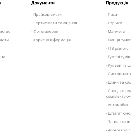
я
Документи
Продукція
Прайсові листи
Паси
Сертифікати та ліцензії
Стрічки
ємство
Фотогалерея
Манжети
плати
Корисна інформація
Кільця гумов
я
ГТВ різного
.ua
Гумові суміш
Рукави та ш
Листові мат
Шини та ка
Ланцюги рол
комплектуюч
Автомобільн
Шпагат сіно
Запчастини 
Аксесуари д