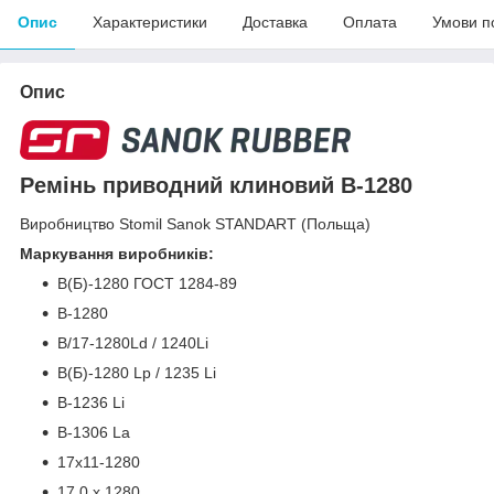
Опис
Характеристики
Доставка
Оплата
Умови п
Опис
Ремінь приводний клиновий В-1280
Виробництво Stomil Sanok STANDART (Польща)
Маркування виробників:
В(Б)-1280 ГОСТ 1284-89
В-1280
B/17-1280Ld / 1240Li
B(Б)-1280 Lp / 1235 Li
B-1236 Li
B-1306 La
17x11-1280
17.0 x 1280