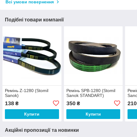
Всі умови повернення
Подібні товари компанії
Ремінь Z-1280 (Stomil
Ремінь SPB-1280 (Stomil
Ремі
Sanok)
Sanok STANDART)
San
138
350
210
₴
₴
Купити
Купити
Акційні пропозиції та новинки