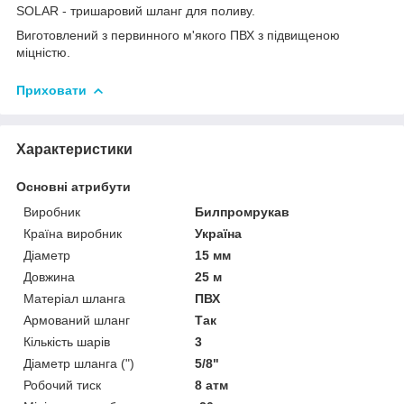
SOLAR - тришаровий шланг для поливу.
Виготовлений з первинного м'якого ПВХ з підвищеною
міцністю.
Приховати
Характеристики
Основні атрибути
Виробник
Билпромрукав
Країна виробник
Україна
Діаметр
15 мм
Довжина
25 м
Матеріал шланга
ПВХ
Армований шланг
Так
Кількість шарів
3
Діаметр шланга (")
5/8"
Робочий тиск
8 атм