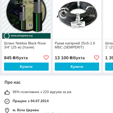
Шланг Nebbia Black Rose
Рукав напірний 25х5-1.6
Шлан
3/4" (25 м) (Італія)
МБС (SEMPERIT)
1" (2
845
13 100
1 3
₴/бухта
₴/бухта
Купити
Купити
Про нас
96% позитивних з 220 відгуків за рік
Працює з 04.07.2014
м. Біла Церква